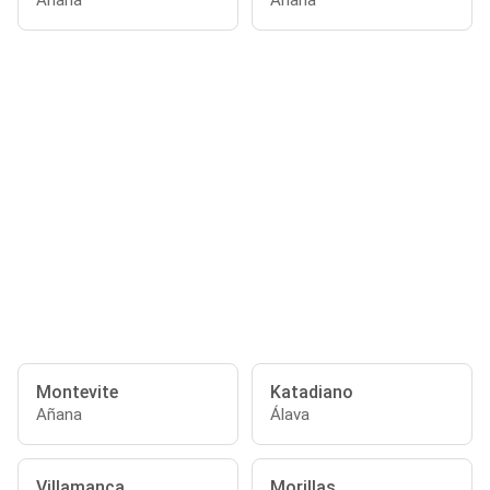
Añana
Añana
Montevite
Katadiano
Añana
Álava
Villamanca
Morillas