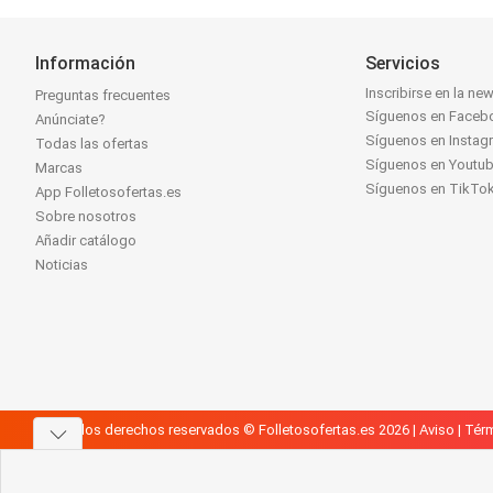
Información
Servicios
Inscribirse en la new
Preguntas frecuentes
Síguenos en Faceb
Anúnciate?
Síguenos en Instag
Todas las ofertas
Síguenos en Youtu
Marcas
Síguenos en TikTo
App Folletosofertas.es
Sobre nosotros
Añadir catálogo
Noticias
Todos los derechos reservados © Folletosofertas.es 2026 |
Aviso
|
Térm