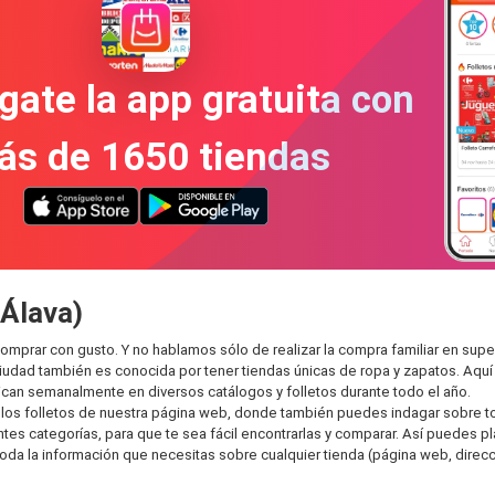
gate la app gratuita con
ás de 1650 tiendas
(Álava)
comprar con gusto. Y no hablamos sólo de realizar la compra familiar en 
ciudad también es conocida por tener tiendas únicas de ropa y zapatos. Aqu
can semanalmente en diversos catálogos y folletos durante todo el año.
os folletos de nuestra página web, donde también puedes indagar sobre tod
s categorías, para que te sea fácil encontrarlas y comparar. Así puedes plan
toda la información que necesitas sobre cualquier tienda (página web, direcci