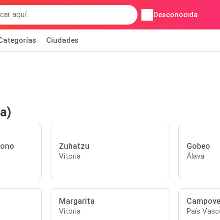
Desconocida
Categorías
Ciudades
a)
gono
Zuhatzu
Gobeo
Vitoria
Álava
Margarita
Campove
Vitoria
País Vasc