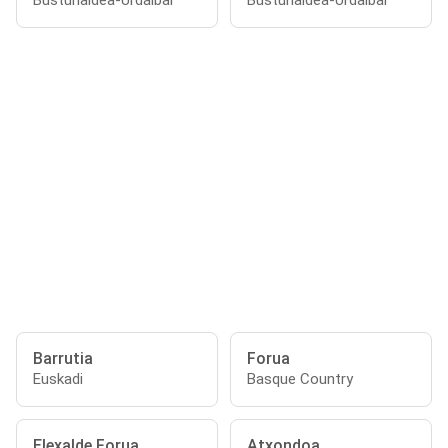
Busturialdea-Urdaibai
Busturialdea-Urdaibai
Barrutia
Forua
Euskadi
Basque Country
Elexalde Forua
Atxondoa