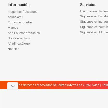
Información
Servicios
Inscribirse en la new
Preguntas frecuentes
Síguenos en Faceb
Anúnciate?
Síguenos en Instag
Todas las ofertas
Síguenos en Youtu
Marcas
Síguenos en TikTo
App Folletosofertas.es
Sobre nosotros
Añadir catálogo
Noticias
Todos los derechos reservados © Folletosofertas.es 2026 |
Aviso
|
Térm