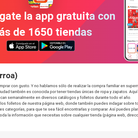
gate la app gratuita con
ás de 1650 tiendas
rroa)
mprar con gusto. Y no hablamos sólo de realizar la compra familiar en su
ciudad también es conocida por tener tiendas únicas de ropa y zapatos. Aqu
can semanalmente en diversos catálogos y folletos durante todo el año.
os folletos de nuestra página web, donde también puedes indagar sobre tod
categorías, para que te sea fácil encontrarlas y comparar. Así puedes planea
toda la información que necesitas sobre cualquier tienda (página web, direcci