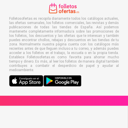
Folletosofertas.es recopila diariamente todos los catálogos actuales,
las ofertas semanales, los folletos comerciales, las revistas y demás
publicaciones de todas las tiendas de España. Así podemos
mantenerte completamente informado/a sobre las promociones de
los folletos, los descuentos y las ofertas que te interesan y también
puedes encontrar chollos, rebajas y descuentos en las tiendas de tu
zona. Normalmente nuestra página cuenta con los catálogos más
recientes antes de que lleguen incluso a tu correo, y además puedes
acceder a los folletos en el trabajo, la escuela o en la propia tienda.
Establece Folletosofertas.es como favorita para ahorrar mucho
tiempo y dinero. Es más, al leer los folletos de manera digital también
contribuyes a combatir el desperdicio de papel y ayudar al
medioambiente.