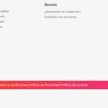
Socios
sletter
¿Interesado en colaborar?
ook
Contácta con nosotros
ram
be
k
inos y condiciones
|
Política de Privacidad
|
Política de cookies