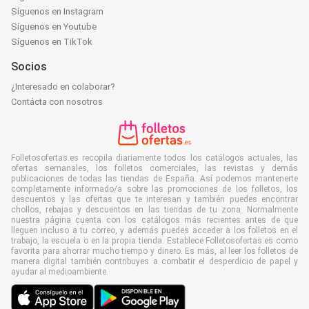
Síguenos en Instagram
Síguenos en Youtube
Síguenos en TikTok
Socios
¿Interesado en colaborar?
Contácta con nosotros
Folletosofertas.es recopila diariamente todos los catálogos actuales, las
ofertas semanales, los folletos comerciales, las revistas y demás
publicaciones de todas las tiendas de España. Así podemos mantenerte
completamente informado/a sobre las promociones de los folletos, los
descuentos y las ofertas que te interesan y también puedes encontrar
chollos, rebajas y descuentos en las tiendas de tu zona. Normalmente
nuestra página cuenta con los catálogos más recientes antes de que
lleguen incluso a tu correo, y además puedes acceder a los folletos en el
trabajo, la escuela o en la propia tienda. Establece Folletosofertas.es como
favorita para ahorrar mucho tiempo y dinero. Es más, al leer los folletos de
manera digital también contribuyes a combatir el desperdicio de papel y
ayudar al medioambiente.