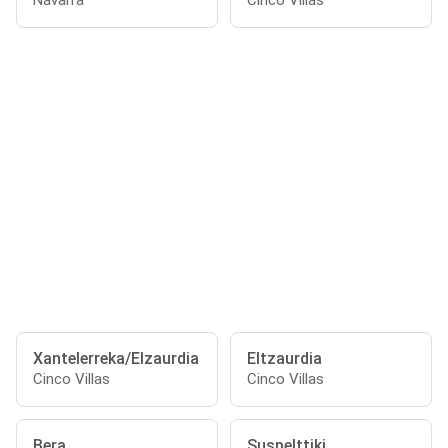
Navarra
Cinco Villas
Xantelerreka/Elzaurdia
Eltzaurdia
Cinco Villas
Cinco Villas
Bera
Suspelttiki