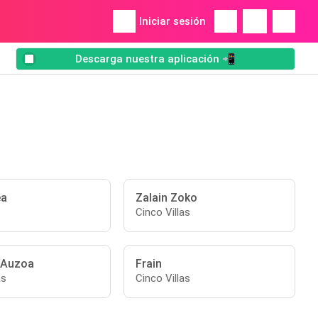
Iniciar sesión
Descarga nuestra aplicación 📲
ea
Zalain Zoko
Cinco Villas
 Auzoa
Frain
as
Cinco Villas