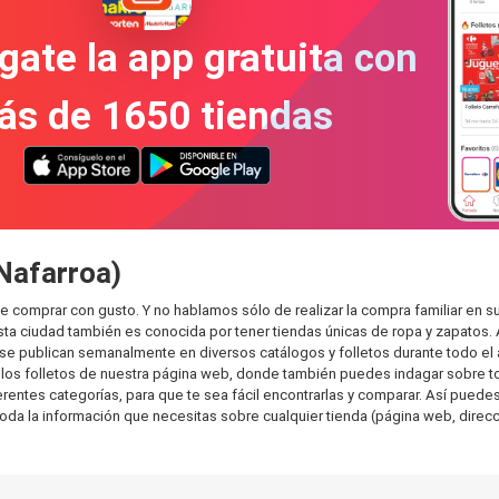
gate la app gratuita con
ás de 1650 tiendas
Nafarroa)
e comprar con gusto. Y no hablamos sólo de realizar la compra familiar e
sta ciudad también es conocida por tener tiendas únicas de ropa y zapatos.
e publican semanalmente en diversos catálogos y folletos durante todo el 
os folletos de nuestra página web, donde también puedes indagar sobre tod
ntes categorías, para que te sea fácil encontrarlas y comparar. Así puedes pl
toda la información que necesitas sobre cualquier tienda (página web, direcci