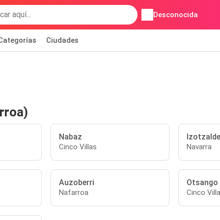
Desconocida
Categorías
Ciudades
rroa)
Nabaz
Izotzald
Cinco Villas
Navarra
Auzoberri
Otsango
Nafarroa
Cinco Vill