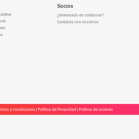
Socios
sletter
¿Interesado en colaborar?
ook
Contácta con nosotros
ram
be
k
inos y condiciones
|
Política de Privacidad
|
Política de cookies