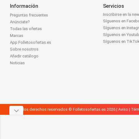
Información
Servicios
Inscribirse en la new
Preguntas frecuentes
Síguenos en Faceb
Anúnciate?
Síguenos en Instag
Todas las ofertas
Síguenos en Youtu
Marcas
Síguenos en TikTo
App Folletosofertas.es
Sobre nosotros
Añadir catálogo
Noticias
Todos los derechos reservados © Folletosofertas.es 2026 |
Aviso
|
Térm