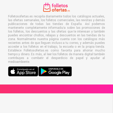
Folletosofertas.es recopila diariamente todos los catálogos actuales,
las ofertas semanales, los folletos comerciales, las revistas y demás
publicaciones de todas las tiendas de España. Así podemos
mantenerte completamente informado/a sobre las promociones de
los folletos, los descuentos y las ofertas que te interesan y también
puedes encontrar chollos, rebajas y descuentos en las tiendas de tu
zona. Normalmente nuestra página cuenta con los catálogos más
recientes antes de que lleguen incluso a tu correo, y además puedes
acceder a los folletos en el trabajo, la escuela o en la propia tienda.
Establece Folletosofertas.es como favorita para ahorrar mucho
tiempo y dinero. Es más, al leer los folletos de manera digital también
contribuyes a combatir el desperdicio de papel y ayudar al
medioambiente.