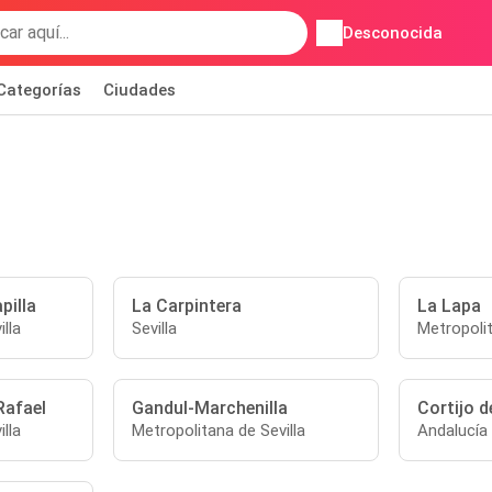
Desconocida
Categorías
Ciudades
pilla
La Carpintera
La Lapa
lla
Sevilla
Metropolit
Rafael
Gandul-Marchenilla
Cortijo d
lla
Metropolitana de Sevilla
Andalucía