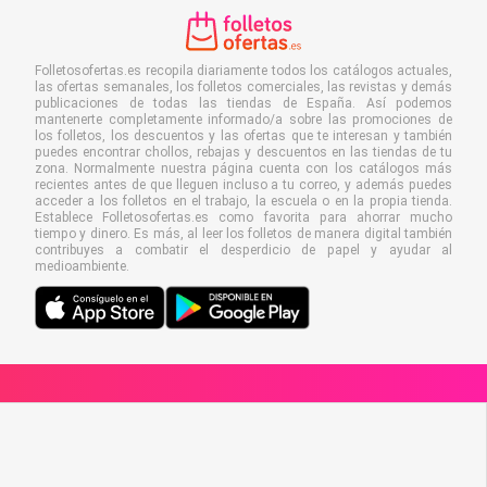
Folletosofertas.es recopila diariamente todos los catálogos actuales,
las ofertas semanales, los folletos comerciales, las revistas y demás
publicaciones de todas las tiendas de España. Así podemos
mantenerte completamente informado/a sobre las promociones de
los folletos, los descuentos y las ofertas que te interesan y también
puedes encontrar chollos, rebajas y descuentos en las tiendas de tu
zona. Normalmente nuestra página cuenta con los catálogos más
recientes antes de que lleguen incluso a tu correo, y además puedes
acceder a los folletos en el trabajo, la escuela o en la propia tienda.
Establece Folletosofertas.es como favorita para ahorrar mucho
tiempo y dinero. Es más, al leer los folletos de manera digital también
contribuyes a combatir el desperdicio de papel y ayudar al
medioambiente.