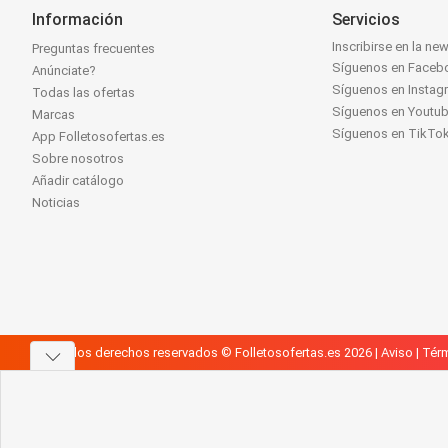
Información
Servicios
Inscribirse en la new
Preguntas frecuentes
Síguenos en Faceb
Anúnciate?
Síguenos en Instag
Todas las ofertas
Síguenos en Youtu
Marcas
Síguenos en TikTo
App Folletosofertas.es
Sobre nosotros
Añadir catálogo
Noticias
Todos los derechos reservados © Folletosofertas.es 2026 |
Aviso
|
Térm