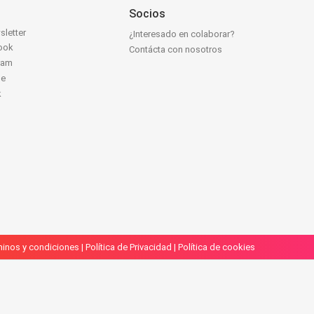
Socios
sletter
¿Interesado en colaborar?
ook
Contácta con nosotros
ram
be
k
inos y condiciones
|
Política de Privacidad
|
Política de cookies