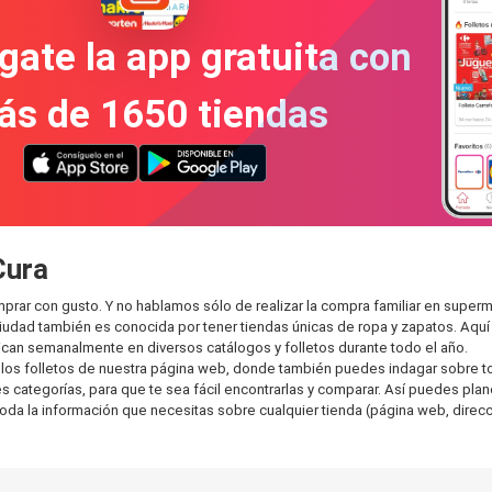
gate la app gratuita con
ás de 1650 tiendas
Cura
prar con gusto. Y no hablamos sólo de realizar la compra familiar en sup
ciudad también es conocida por tener tiendas únicas de ropa y zapatos. Aqu
can semanalmente en diversos catálogos y folletos durante todo el año.
os folletos de nuestra página web, donde también puedes indagar sobre tod
categorías, para que te sea fácil encontrarlas y comparar. Así puedes planear
toda la información que necesitas sobre cualquier tienda (página web, direcci