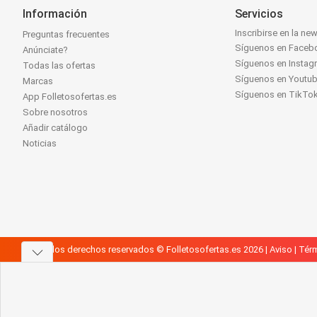
Información
Servicios
Inscribirse en la new
Preguntas frecuentes
Síguenos en Faceb
Anúnciate?
Síguenos en Instag
Todas las ofertas
Síguenos en Youtu
Marcas
Síguenos en TikTo
App Folletosofertas.es
Sobre nosotros
Añadir catálogo
Noticias
Todos los derechos reservados © Folletosofertas.es 2026 |
Aviso
|
Térm