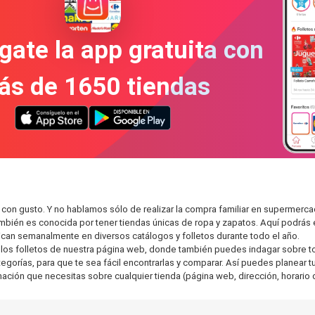
gate la app gratuita con
ás de 1650 tiendas
con gusto. Y no hablamos sólo de realizar la compra familiar en superme
también es conocida por tener tiendas únicas de ropa y zapatos. Aquí podrá
can semanalmente en diversos catálogos y folletos durante todo el año.
os folletos de nuestra página web, donde también puedes indagar sobre tod
rías, para que te sea fácil encontrarlas y comparar. Así puedes planear tu 
rmación que necesitas sobre cualquier tienda (página web, dirección, horario 