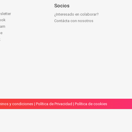
Socios
sletter
¿Interesado en colaborar?
ook
Contácta con nosotros
ram
be
k
inos y condiciones
|
Política de Privacidad
|
Política de cookies