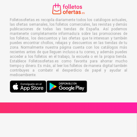
Folletosofertas.es recopila diariamente todos los catálogos actuales,
las ofertas semanales, los folletos comerciales, las revistas y demás
publicaciones de todas las tiendas de España. Así podemos
mantenerte completamente informado/a sobre las promociones de
los folletos, los descuentos y las ofertas que te interesan y también
puedes encontrar chollos, rebajas y descuentos en las tiendas de tu
zona. Normalmente nuestra página cuenta con los catálogos más
recientes antes de que lleguen incluso a tu correo, y además puedes
acceder a los folletos en el trabajo, la escuela o en la propia tienda.
Establece Folletosofertas.es como favorita para ahorrar mucho
tiempo y dinero. Es más, al leer los folletos de manera digital también
contribuyes a combatir el desperdicio de papel y ayudar al
medioambiente.