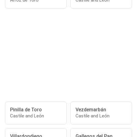
Alfoz de Toro
Castile and León
Pinilla de Toro
Vezdemarbán
Castile and León
Castile and León
Villardondiego
Gallegos del Pan