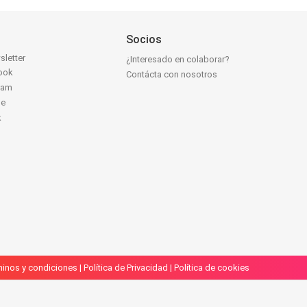
Socios
sletter
¿Interesado en colaborar?
ook
Contácta con nosotros
ram
be
k
inos y condiciones
|
Política de Privacidad
|
Política de cookies