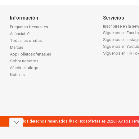
Información
Servicios
Inscribirse en la new
Preguntas frecuentes
Síguenos en Faceb
Anúnciate?
Síguenos en Instag
Todas las ofertas
Síguenos en Youtu
Marcas
Síguenos en TikTo
App Folletosofertas.es
Sobre nosotros
Añadir catálogo
Noticias
Todos los derechos reservados © Folletosofertas.es 2026 |
Aviso
|
Térm