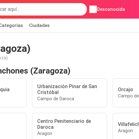
Desconocida
Categorías
Ciudades
ragoza)
za).
nchones (Zaragoza)
Urbanización Pinar de San
quia
Orcajo
Cristóbal
Campo de
Campo de Daroca
Centro Penitenciario de
Villafelic
Daroca
Aragon
Aragon