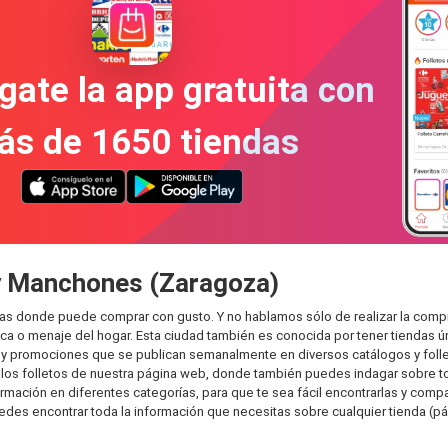
gate la app gratuita con
ás de 1650 tiendas
 y Manchones (Zaragoza)
as donde puede comprar con gusto. Y no hablamos sólo de realizar la comp
 o menaje del hogar. Esta ciudad también es conocida por tener tiendas ún
y promociones que se publican semanalmente en diversos catálogos y folle
os folletos de nuestra página web, donde también puedes indagar sobre tod
ión en diferentes categorías, para que te sea fácil encontrarlas y comparar
uedes encontrar toda la información que necesitas sobre cualquier tienda (pá