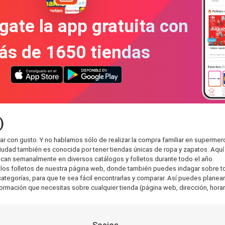
gate la app gratuita con
ás de 1650 tiendas
)
r con gusto. Y no hablamos sólo de realizar la compra familiar en superm
ciudad también es conocida por tener tiendas únicas de ropa y zapatos. Aqu
can semanalmente en diversos catálogos y folletos durante todo el año.
os folletos de nuestra página web, donde también puedes indagar sobre tod
egorías, para que te sea fácil encontrarlas y comparar. Así puedes planear t
nformación que necesitas sobre cualquier tienda (página web, dirección, horar