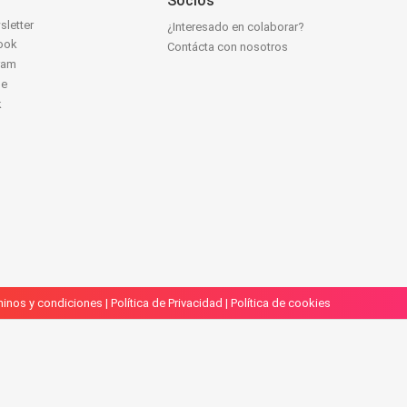
Socios
sletter
¿Interesado en colaborar?
ook
Contácta con nosotros
ram
be
k
inos y condiciones
|
Política de Privacidad
|
Política de cookies