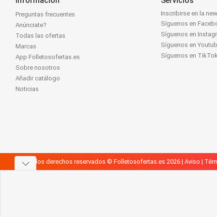
Información
Servicios
Inscribirse en la new
Preguntas frecuentes
Síguenos en Faceb
Anúnciate?
Síguenos en Instag
Todas las ofertas
Síguenos en Youtu
Marcas
Síguenos en TikTo
App Folletosofertas.es
Sobre nosotros
Añadir catálogo
Noticias
Todos los derechos reservados © Folletosofertas.es 2026 |
Aviso
|
Térm