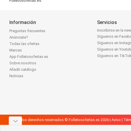
Folletosofertas.es.
Información
Servicios
Inscribirse en la new
Preguntas frecuentes
Síguenos en Faceb
Anúnciate?
Síguenos en Instag
Todas las ofertas
Síguenos en Youtu
Marcas
Síguenos en TikTo
App Folletosofertas.es
Sobre nosotros
Añadir catálogo
Noticias
Todos los derechos reservados © Folletosofertas.es 2026 |
Aviso
|
Térm