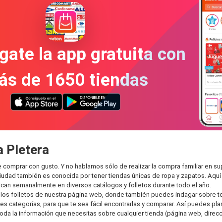
gate la app gratuita con
ás de 1650 tiendas
a Pletera
ede comprar con gusto. Y no hablamos sólo de realizar la compra familiar e
ciudad también es conocida por tener tiendas únicas de ropa y zapatos. Aqu
can semanalmente en diversos catálogos y folletos durante todo el año.
os folletos de nuestra página web, donde también puedes indagar sobre tod
s categorías, para que te sea fácil encontrarlas y comparar. Así puedes plane
toda la información que necesitas sobre cualquier tienda (página web, direcci