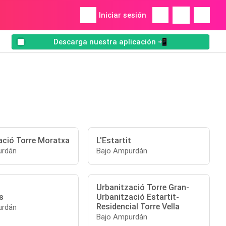
Iniciar sesión
Descarga nuestra aplicación 📲
ació Torre Moratxa
L'Estartit
urdán
Bajo Ampurdán
Urbanització Torre Gran-
s
Urbanització Estartit-
Residencial Torre Vella
urdán
Bajo Ampurdán