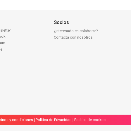
Socios
sletter
¿Interesado en colaborar?
ook
Contácta con nosotros
ram
be
k
inos y condiciones
|
Política de Privacidad
|
Política de cookies