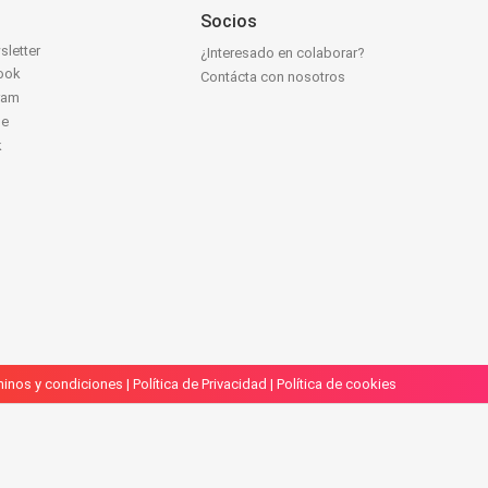
Socios
sletter
¿Interesado en colaborar?
ook
Contácta con nosotros
ram
be
k
inos y condiciones
|
Política de Privacidad
|
Política de cookies