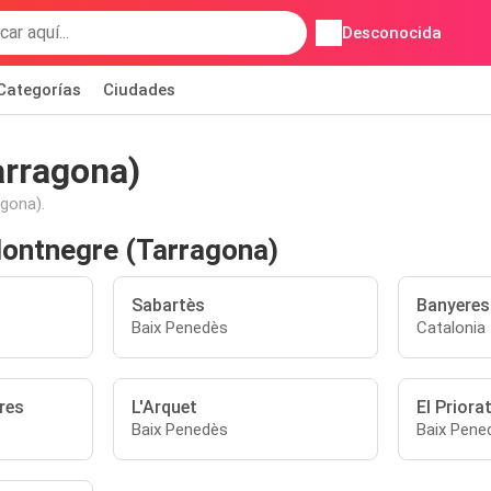
Desconocida
Categorías
Ciudades
arragona)
gona).
Montnegre (Tarragona)
Sabartès
Banyeres
Baix Penedès
Catalonia
res
L'Arquet
El Priora
Baix Penedès
Baix Pene