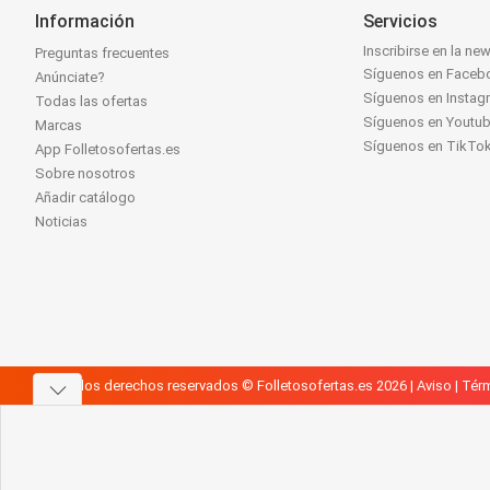
Información
Servicios
Inscribirse en la new
Preguntas frecuentes
Síguenos en Faceb
Anúnciate?
Síguenos en Instag
Todas las ofertas
Síguenos en Youtu
Marcas
Síguenos en TikTo
App Folletosofertas.es
Sobre nosotros
Añadir catálogo
Noticias
Todos los derechos reservados © Folletosofertas.es 2026 |
Aviso
|
Térm