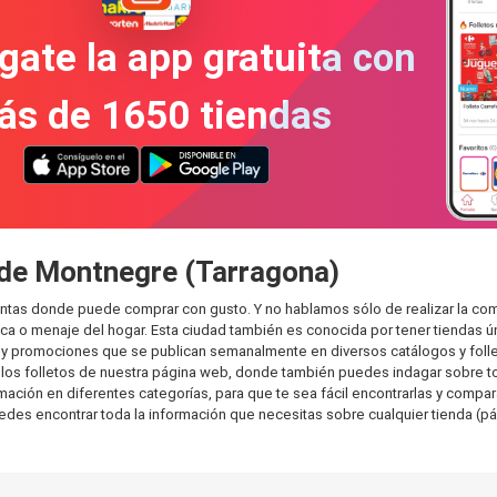
gate la app gratuita con
ás de 1650 tiendas
 de Montnegre (Tarragona)
ntas donde puede comprar con gusto. Y no hablamos sólo de realizar la co
 o menaje del hogar. Esta ciudad también es conocida por tener tiendas ún
y promociones que se publican semanalmente en diversos catálogos y folle
os folletos de nuestra página web, donde también puedes indagar sobre tod
ón en diferentes categorías, para que te sea fácil encontrarlas y comparar.
uedes encontrar toda la información que necesitas sobre cualquier tienda (pá