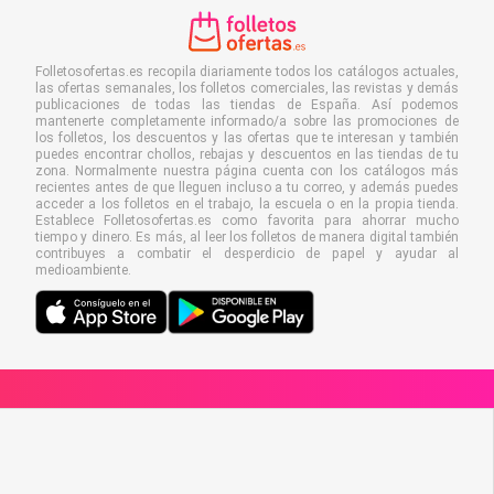
Folletosofertas.es recopila diariamente todos los catálogos actuales,
las ofertas semanales, los folletos comerciales, las revistas y demás
publicaciones de todas las tiendas de España. Así podemos
mantenerte completamente informado/a sobre las promociones de
los folletos, los descuentos y las ofertas que te interesan y también
puedes encontrar chollos, rebajas y descuentos en las tiendas de tu
zona. Normalmente nuestra página cuenta con los catálogos más
recientes antes de que lleguen incluso a tu correo, y además puedes
acceder a los folletos en el trabajo, la escuela o en la propia tienda.
Establece Folletosofertas.es como favorita para ahorrar mucho
tiempo y dinero. Es más, al leer los folletos de manera digital también
contribuyes a combatir el desperdicio de papel y ayudar al
medioambiente.