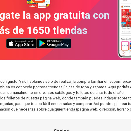
gate la app gratuita con
ás de 1650 tiendas
con gusto. Y no hablamos sólo de realizar la compra familiar en superme
también es conocida por tener tiendas únicas de ropa y zapatos. Aquí podrá
can semanalmente en diversos catálogos y folletos durante todo el año.
os folletos de nuestra página web, donde también puedes indagar sobre tod
rías, para que te sea fácil encontrarlas y comparar. Así puedes planear tu 
rmación que necesitas sobre cualquier tienda (página web, dirección, horario 