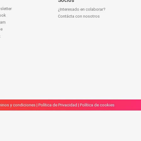
Socios
sletter
¿Interesado en colaborar?
ook
Contácta con nosotros
ram
be
k
inos y condiciones
|
Política de Privacidad
|
Política de cookies