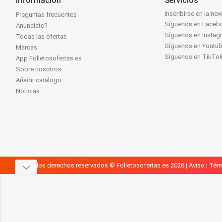
Información
Servicios
Inscribirse en la new
Preguntas frecuentes
Síguenos en Faceb
Anúnciate?
Síguenos en Instag
Todas las ofertas
Síguenos en Youtu
Marcas
Síguenos en TikTo
App Folletosofertas.es
Sobre nosotros
Añadir catálogo
Noticias
Todos los derechos reservados © Folletosofertas.es 2026 |
Aviso
|
Térm