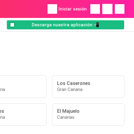
Iniciar sesión
Descarga nuestra aplicación 📲
Los Caserones
ria
Gran Canaria
os
El Majuelo
ria
Canarias