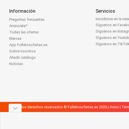
Información
Servicios
Inscribirse en la new
Preguntas frecuentes
Síguenos en Faceb
Anúnciate?
Síguenos en Instag
Todas las ofertas
Síguenos en Youtu
Marcas
Síguenos en TikTo
App Folletosofertas.es
Sobre nosotros
Añadir catálogo
Noticias
Todos los derechos reservados © Folletosofertas.es 2026 |
Aviso
|
Térm