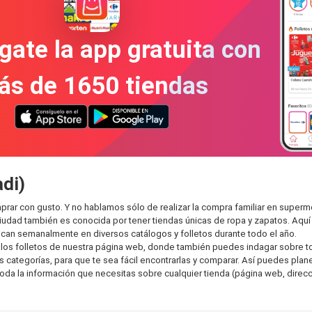
gate la app gratuita con
ás de 1650 tiendas
adi)
prar con gusto. Y no hablamos sólo de realizar la compra familiar en sup
ciudad también es conocida por tener tiendas únicas de ropa y zapatos. Aqu
can semanalmente en diversos catálogos y folletos durante todo el año.
os folletos de nuestra página web, donde también puedes indagar sobre tod
ategorías, para que te sea fácil encontrarlas y comparar. Así puedes planear
toda la información que necesitas sobre cualquier tienda (página web, direcci