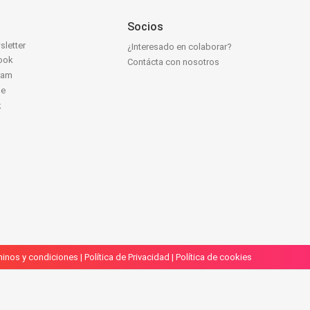
Socios
sletter
¿Interesado en colaborar?
ook
Contácta con nosotros
ram
be
k
inos y condiciones
|
Política de Privacidad
|
Política de cookies