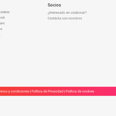
Socios
sletter
¿Interesado en colaborar?
ook
Contácta con nosotros
ram
be
k
inos y condiciones
|
Política de Privacidad
|
Política de cookies