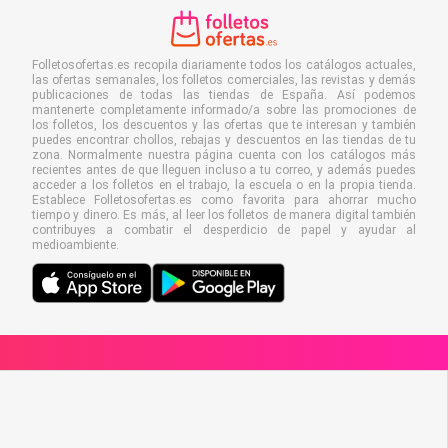
Folletosofertas.es recopila diariamente todos los catálogos actuales,
las ofertas semanales, los folletos comerciales, las revistas y demás
publicaciones de todas las tiendas de España. Así podemos
mantenerte completamente informado/a sobre las promociones de
los folletos, los descuentos y las ofertas que te interesan y también
puedes encontrar chollos, rebajas y descuentos en las tiendas de tu
zona. Normalmente nuestra página cuenta con los catálogos más
recientes antes de que lleguen incluso a tu correo, y además puedes
acceder a los folletos en el trabajo, la escuela o en la propia tienda.
Establece Folletosofertas.es como favorita para ahorrar mucho
tiempo y dinero. Es más, al leer los folletos de manera digital también
contribuyes a combatir el desperdicio de papel y ayudar al
medioambiente.