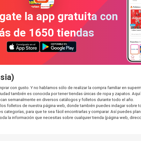
gate la app gratuita con
ás de 1650 tiendas
sia)
mprar con gusto. Y no hablamos sólo de realizar la compra familiar en su
ciudad también es conocida por tener tiendas únicas de ropa y zapatos. Aqu
can semanalmente en diversos catálogos y folletos durante todo el año.
os folletos de nuestra página web, donde también puedes indagar sobre tod
categorías, para que te sea fácil encontrarlas y comparar. Así puedes planea
toda la información que necesitas sobre cualquier tienda (página web, direcci