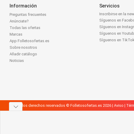
Información
Servicios
Inscribirse en la new
Preguntas frecuentes
Síguenos en Faceb
Anúnciate?
Síguenos en Instag
Todas las ofertas
Síguenos en Youtu
Marcas
Síguenos en TikTo
App Folletosofertas.es
Sobre nosotros
Añadir catálogo
Noticias
Todos los derechos reservados © Folletosofertas.es 2026 |
Aviso
|
Térm