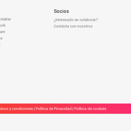
Socios
sletter
¿Interesado en colaborar?
ook
Contácta con nosotros
ram
be
k
inos y condiciones
|
Política de Privacidad
|
Política de cookies