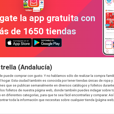
gate la app gratuita con
ás de 1650 tiendas
trella (Andalucía)
donde puede comprar con gusto. Y no hablamos sólo de realizar la compra fa
hogar. Esta ciudad también es conocida por tener tiendas únicas de ropa y 
es que se publican semanalmente en diversos catálogos y folletos durante 
os folletos de nuestra página web, donde también puedes indagar sobre tod
 en diferentes categorías, para que te sea fácil encontrarlas y comparar. Así
ontrar toda la información que necesitas sobre cualquier tienda (página web,