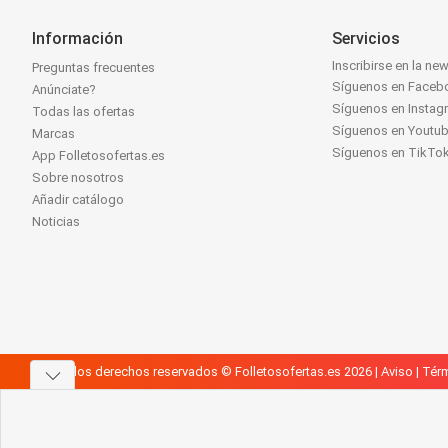
Información
Servicios
Inscribirse en la new
Preguntas frecuentes
Síguenos en Faceb
Anúnciate?
Síguenos en Instag
Todas las ofertas
Síguenos en Youtu
Marcas
Síguenos en TikTo
App Folletosofertas.es
Sobre nosotros
Añadir catálogo
Noticias
Todos los derechos reservados © Folletosofertas.es 2026 |
Aviso
|
Térm