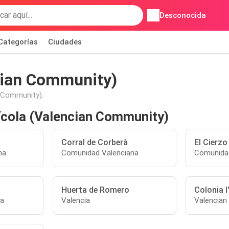
Desconocida
Categorías
Ciudades
cian Community)
n Community).
ícola (Valencian Community)
Corral de Corberà
El Cierzo
na
Comunidad Valenciana
Comunidad
Huerta de Romero
Colonia 
na
Valencia
Valencia