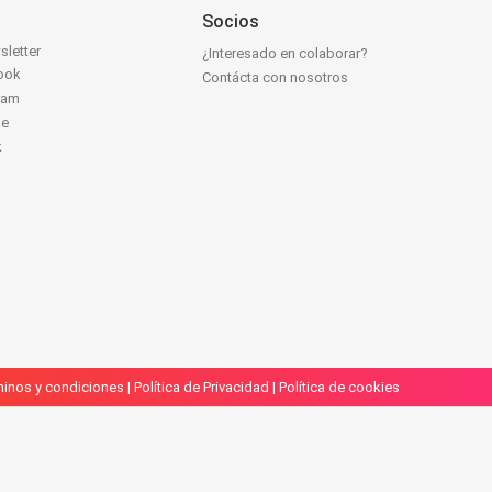
Socios
sletter
¿Interesado en colaborar?
ook
Contácta con nosotros
ram
be
k
inos y condiciones
|
Política de Privacidad
|
Política de cookies