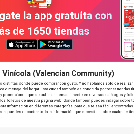
gate la app gratuita con
ás de 1650 tiendas
a Vinícola (Valencian Community)
s distintas donde puede comprar con gusto. Y no hablamos sólo de realizar
 o menaje del hogar. Esta ciudad también es conocida por tener tiendas ún
y promociones que se publican semanalmente en diversos catálogos y folle
os folletos de nuestra página web, donde también puedes indagar sobre tod
a información en diferentes categorías, para que te sea fácil encontrarlas y
sumen, puedes encontrar toda la información que necesitas sobre cualquier ti