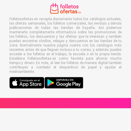
Folletosofertas.es recopila diariamente todos los catálogos actuales,
las ofertas semanales, los folletos comerciales, las revistas y demás
publicaciones de todas las tiendas de España. Así podemos
mantenerte completamente informado/a sobre las promociones de
los folletos, los descuentos y las ofertas que te interesan y también
puedes encontrar chollos, rebajas y descuentos en las tiendas de tu
zona. Normalmente nuestra página cuenta con los catálogos más
recientes antes de que lleguen incluso a tu correo, y además puedes
acceder a los folletos en el trabajo, la escuela o en la propia tienda.
Establece Folletosofertas.es como favorita para ahorrar mucho
tiempo y dinero. Es más, al leer los folletos de manera digital también
contribuyes a combatir el desperdicio de papel y ayudar al
medioambiente.