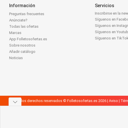
Información
Servicios
Inscribirse en la new
Preguntas frecuentes
Síguenos en Faceb
Anúnciate?
Síguenos en Instag
Todas las ofertas
Síguenos en Youtu
Marcas
Síguenos en TikTo
App Folletosofertas.es
Sobre nosotros
Añadir catálogo
Noticias
Todos los derechos reservados © Folletosofertas.es 2026 |
Aviso
|
Térm