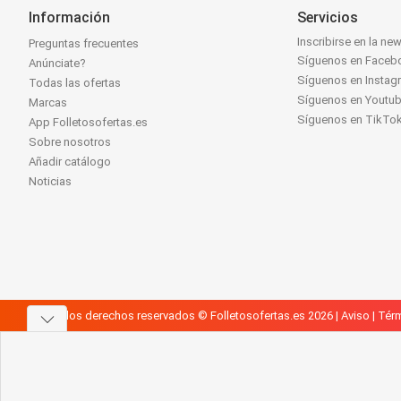
Información
Servicios
Inscribirse en la new
Preguntas frecuentes
Síguenos en Faceb
Anúnciate?
Síguenos en Instag
Todas las ofertas
Síguenos en Youtu
Marcas
Síguenos en TikTo
App Folletosofertas.es
Sobre nosotros
Añadir catálogo
Noticias
Todos los derechos reservados © Folletosofertas.es 2026 |
Aviso
|
Térm