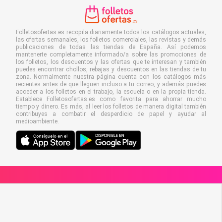
Folletosofertas.es recopila diariamente todos los catálogos actuales,
las ofertas semanales, los folletos comerciales, las revistas y demás
publicaciones de todas las tiendas de España. Así podemos
mantenerte completamente informado/a sobre las promociones de
los folletos, los descuentos y las ofertas que te interesan y también
puedes encontrar chollos, rebajas y descuentos en las tiendas de tu
zona. Normalmente nuestra página cuenta con los catálogos más
recientes antes de que lleguen incluso a tu correo, y además puedes
acceder a los folletos en el trabajo, la escuela o en la propia tienda.
Establece Folletosofertas.es como favorita para ahorrar mucho
tiempo y dinero. Es más, al leer los folletos de manera digital también
contribuyes a combatir el desperdicio de papel y ayudar al
medioambiente.