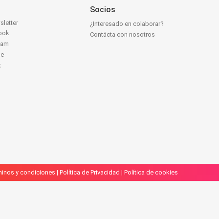
Socios
sletter
¿Interesado en colaborar?
ook
Contácta con nosotros
ram
be
k
inos y condiciones
|
Política de Privacidad
|
Política de cookies