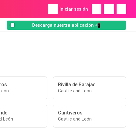
Iniciar sesión
Descarga nuestra aplicación 📲
ros
Rivilla de Barajas
 León
Castile and León
nde
Cantiveros
nd León
Castile and León