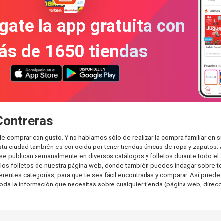
gate la app gratuita con
ás de 1650 tiendas
Contreras
de comprar con gusto. Y no hablamos sólo de realizar la compra familiar e
sta ciudad también es conocida por tener tiendas únicas de ropa y zapatos.
e publican semanalmente en diversos catálogos y folletos durante todo el 
os folletos de nuestra página web, donde también puedes indagar sobre tod
ntes categorías, para que te sea fácil encontrarlas y comparar. Así puedes p
toda la información que necesitas sobre cualquier tienda (página web, direcci