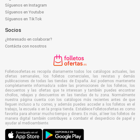
Síguenos en Instagram
Síguenos en Youtube
Síguenos en TikTok
Socios
¿Interesado en colaborar?
Contácta con nosotros
Folletosofertas.es recopila diariamente todos los catálogos actuales, las
ofertas semanales, los folletos comerciales, las revistas y demás
publicaciones de todas las tiendas de España. Así podemos mantenerte
completamente informado/a sobre las promociones de los folletos, los
descuentos y las ofertas que te interesan y también puedes encontrar
chollos, rebajas y descuentos en las tiendas de tu zona. Normalmente
nuestra página cuenta con los catálogos más recientes antes de que
lleguen incluso a tu correo, y además puedes acceder a los folletos en el
trabajo, la escuela o en la propia tienda. Establece Folletosofertas.es como
favorita para ahorrar mucho tiempo y dinero. Es más, al leer los folletos de
manera digital también contribuyes a combatir el desperdicio de papel y
ayudar al medioambiente.