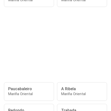
Mariña Oriental
Mariña Oriental
Paucabaleiro
A Ribela
Mariña Oriental
Mariña Oriental
Redondo
Trabada