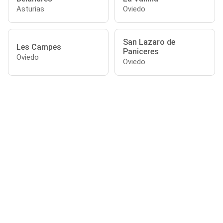
Asturias
Oviedo
San Lazaro de
Les Campes
Paniceres
Oviedo
Oviedo