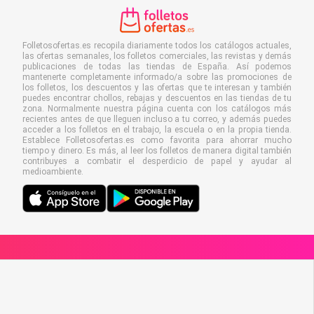
Folletosofertas.es recopila diariamente todos los catálogos actuales,
las ofertas semanales, los folletos comerciales, las revistas y demás
publicaciones de todas las tiendas de España. Así podemos
mantenerte completamente informado/a sobre las promociones de
los folletos, los descuentos y las ofertas que te interesan y también
puedes encontrar chollos, rebajas y descuentos en las tiendas de tu
zona. Normalmente nuestra página cuenta con los catálogos más
recientes antes de que lleguen incluso a tu correo, y además puedes
acceder a los folletos en el trabajo, la escuela o en la propia tienda.
Establece Folletosofertas.es como favorita para ahorrar mucho
tiempo y dinero. Es más, al leer los folletos de manera digital también
contribuyes a combatir el desperdicio de papel y ayudar al
medioambiente.