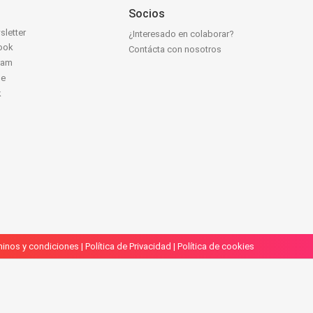
Socios
sletter
¿Interesado en colaborar?
ook
Contácta con nosotros
ram
be
k
inos y condiciones
|
Política de Privacidad
|
Política de cookies