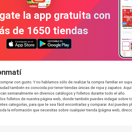
gate la app gratuita con
ás de 1650 tiendas
onmatí
omprar con gusto. Y no hablamos sólo de realizar la compra familiar en s
ciudad también es conocida por tener tiendas únicas de ropa y zapatos. Aqu
can semanalmente en diversos catálogos y folletos durante todo el año.
os folletos de nuestra página web, donde también puedes indagar sobre tod
 categorías, para que te sea fácil encontrarlas y comparar. Así puedes plane
toda la información que necesitas sobre cualquier tienda (página web, direcci