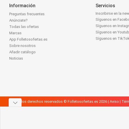
Información
Servicios
Inscribirse en la new
Preguntas frecuentes
Síguenos en Faceb
Anúnciate?
Síguenos en Instag
Todas las ofertas
Síguenos en Youtu
Marcas
Síguenos en TikTo
App Folletosofertas.es
Sobre nosotros
Añadir catálogo
Noticias
Todos los derechos reservados © Folletosofertas.es 2026 |
Aviso
|
Térm