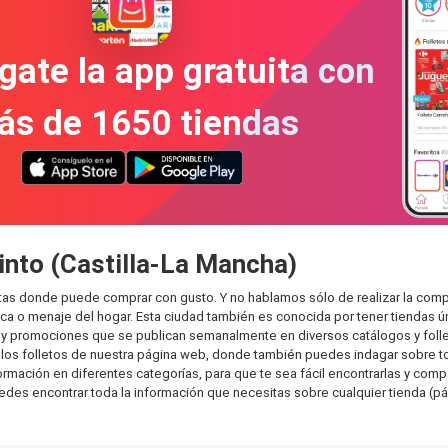
gate la app gratuita con
ás de 1650 tiendas
into (Castilla-La Mancha)
ntas donde puede comprar con gusto. Y no hablamos sólo de realizar la com
 o menaje del hogar. Esta ciudad también es conocida por tener tiendas ún
y promociones que se publican semanalmente en diversos catálogos y folle
os folletos de nuestra página web, donde también puedes indagar sobre tod
mación en diferentes categorías, para que te sea fácil encontrarlas y compar
uedes encontrar toda la información que necesitas sobre cualquier tienda (pá