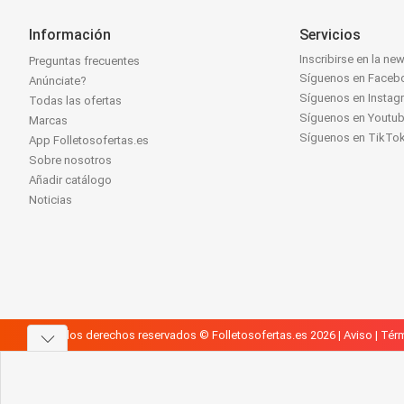
Información
Servicios
Inscribirse en la new
Preguntas frecuentes
Síguenos en Faceb
Anúnciate?
Síguenos en Instag
Todas las ofertas
Síguenos en Youtu
Marcas
Síguenos en TikTo
App Folletosofertas.es
Sobre nosotros
Añadir catálogo
Noticias
Todos los derechos reservados © Folletosofertas.es 2026 |
Aviso
|
Térm