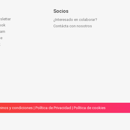
Socios
sletter
¿Interesado en colaborar?
ook
Contácta con nosotros
ram
be
k
inos y condiciones
|
Política de Privacidad
|
Política de cookies