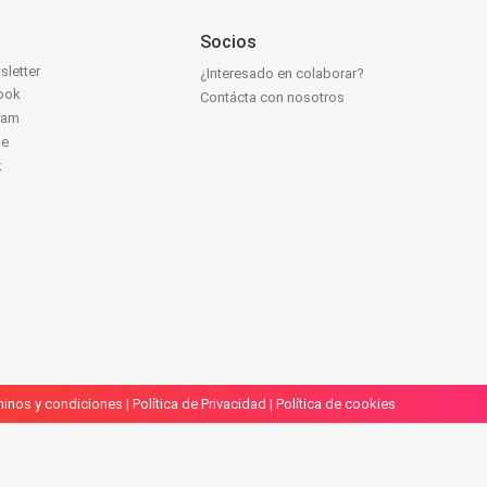
Socios
sletter
¿Interesado en colaborar?
ook
Contácta con nosotros
ram
be
k
inos y condiciones
|
Política de Privacidad
|
Política de cookies