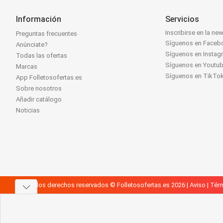
Información
Servicios
Inscribirse en la new
Preguntas frecuentes
Síguenos en Faceb
Anúnciate?
Síguenos en Instag
Todas las ofertas
Síguenos en Youtu
Marcas
Síguenos en TikTo
App Folletosofertas.es
Sobre nosotros
Añadir catálogo
Noticias
Todos los derechos reservados © Folletosofertas.es 2026 |
Aviso
|
Térm