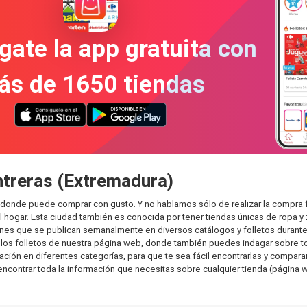
gate la app gratuita con
ás de 1650 tiendas
ntreras (Extremadura)
 donde puede comprar con gusto. Y no hablamos sólo de realizar la compra
hogar. Esta ciudad también es conocida por tener tiendas únicas de ropa y 
es que se publican semanalmente en diversos catálogos y folletos durante 
os folletos de nuestra página web, donde también puedes indagar sobre tod
n en diferentes categorías, para que te sea fácil encontrarlas y comparar. 
encontrar toda la información que necesitas sobre cualquier tienda (página w