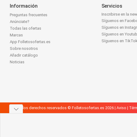
Información
Servicios
Inscribirse en la new
Preguntas frecuentes
Síguenos en Faceb
Anúnciate?
Síguenos en Instag
Todas las ofertas
Síguenos en Youtu
Marcas
Síguenos en TikTo
App Folletosofertas.es
Sobre nosotros
Añadir catálogo
Noticias
Todos los derechos reservados © Folletosofertas.es 2026 |
Aviso
|
Térm