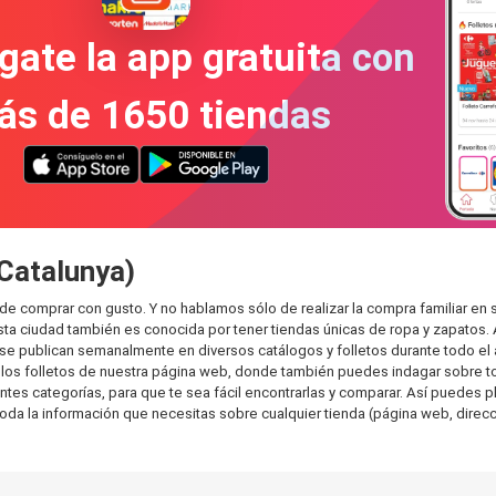
gate la app gratuita con
ás de 1650 tiendas
(Catalunya)
ede comprar con gusto. Y no hablamos sólo de realizar la compra familiar 
sta ciudad también es conocida por tener tiendas únicas de ropa y zapatos.
e publican semanalmente en diversos catálogos y folletos durante todo el 
os folletos de nuestra página web, donde también puedes indagar sobre tod
s categorías, para que te sea fácil encontrarlas y comparar. Así puedes plan
toda la información que necesitas sobre cualquier tienda (página web, direcci