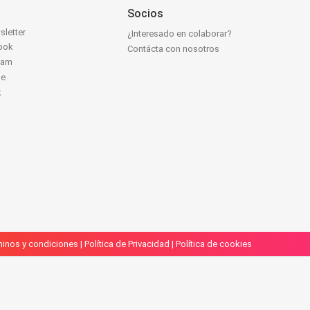
Socios
sletter
¿Interesado en colaborar?
ook
Contácta con nosotros
ram
be
k
inos y condiciones
|
Política de Privacidad
|
Política de cookies