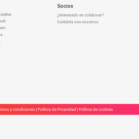
Socios
sletter
¿Interesado en colaborar?
ook
Contácta con nosotros
ram
be
k
inos y condiciones
|
Política de Privacidad
|
Política de cookies