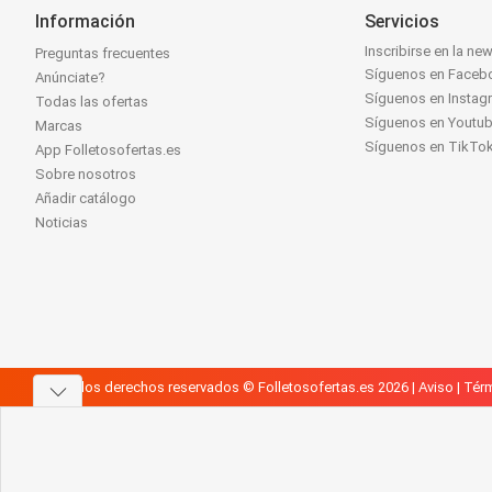
Información
Servicios
Inscribirse en la new
Preguntas frecuentes
Síguenos en Faceb
Anúnciate?
Síguenos en Instag
Todas las ofertas
Síguenos en Youtu
Marcas
Síguenos en TikTo
App Folletosofertas.es
Sobre nosotros
Añadir catálogo
Noticias
Todos los derechos reservados © Folletosofertas.es 2026 |
Aviso
|
Térm