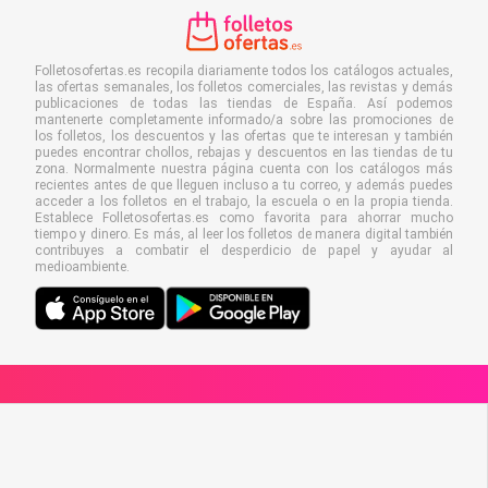
Folletosofertas.es recopila diariamente todos los catálogos actuales,
las ofertas semanales, los folletos comerciales, las revistas y demás
publicaciones de todas las tiendas de España. Así podemos
mantenerte completamente informado/a sobre las promociones de
los folletos, los descuentos y las ofertas que te interesan y también
puedes encontrar chollos, rebajas y descuentos en las tiendas de tu
zona. Normalmente nuestra página cuenta con los catálogos más
recientes antes de que lleguen incluso a tu correo, y además puedes
acceder a los folletos en el trabajo, la escuela o en la propia tienda.
Establece Folletosofertas.es como favorita para ahorrar mucho
tiempo y dinero. Es más, al leer los folletos de manera digital también
contribuyes a combatir el desperdicio de papel y ayudar al
medioambiente.