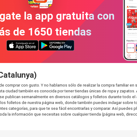
gate la app gratuita con
ás de 1650 tiendas
(Catalunya)
ede comprar con gusto. Y no hablamos sólo de realizar la compra familiar 
sta ciudad también es conocida por tener tiendas únicas de ropa y zapatos.
e publican semanalmente en diversos catálogos y folletos durante todo el 
os folletos de nuestra página web, donde también puedes indagar sobre tod
s categorías, para que te sea fácil encontrarlas y comparar. Así puedes plan
toda la información que necesitas sobre cualquier tienda (página web, direcci