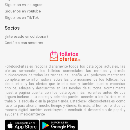
Síguenos en Instagram
Síguenos en Youtube
Síguenos en TikTok
Socios
¿Interesado en colaborar?
Contácta con nosotros
Folletosofertas.es recopila diariamente todos los catálogos actuales, las
ofertas semanales, los folletos comerciales, las revistas y demás
publicaciones de todas las tiendas de España. Así podemos mantenerte
completamente informado/a sobre las promociones de los folletos, los
descuentos y las ofertas que te interesan y también puedes encontrar
chollos, rebajas y descuentos en las tiendas de tu zona. Normalmente
nuestra página cuenta con los catálogos más recientes antes de que
lleguen incluso a tu correo, y además puedes acceder a los folletos en el
trabajo, la escuela o en la propia tienda. Establece Folletosofertas.es como
favorita para ahorrar mucho tiempo y dinero. Es más, al leer los folletos de
manera digital también contribuyes a combatir el desperdicio de papel y
ayudar al medioambiente.