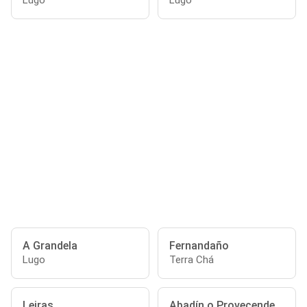
Lugo
Lugo
A Grandela
Fernandaño
Lugo
Terra Chá
Leiras
Abadín o Provecende