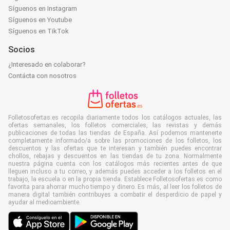
Síguenos en Instagram
Síguenos en Youtube
Síguenos en TikTok
Socios
¿Interesado en colaborar?
Contácta con nosotros
Folletosofertas.es recopila diariamente todos los catálogos actuales, las
ofertas semanales, los folletos comerciales, las revistas y demás
publicaciones de todas las tiendas de España. Así podemos mantenerte
completamente informado/a sobre las promociones de los folletos, los
descuentos y las ofertas que te interesan y también puedes encontrar
chollos, rebajas y descuentos en las tiendas de tu zona. Normalmente
nuestra página cuenta con los catálogos más recientes antes de que
lleguen incluso a tu correo, y además puedes acceder a los folletos en el
trabajo, la escuela o en la propia tienda. Establece Folletosofertas.es como
favorita para ahorrar mucho tiempo y dinero. Es más, al leer los folletos de
manera digital también contribuyes a combatir el desperdicio de papel y
ayudar al medioambiente.