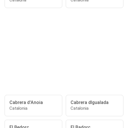
Cataluña
Catalonia
Cabrera d'Anoia
Cabrera dIgualada
Catalonia
Catalonia
El Bedorc
El Badorc