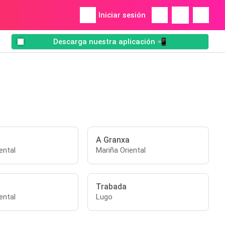
Iniciar sesión
Descarga nuestra aplicación 📲
A Granxa
ental
Mariña Oriental
Trabada
ental
Lugo