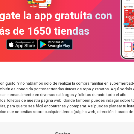
gate la app gratuita con
ás de 1650 tiendas
on gusto. Y no hablamos sólo de realizar la compra familiar en supermerc
también es conocida por tener tiendas únicas de ropa y zapatos. Aquí podrá
can semanalmente en diversos catálogos y folletos durante todo el año.
os folletos de nuestra página web, donde también puedes indagar sobre tod
, para que te sea fácil encontrarlas y comparar. Así puedes planear tu lista
ción que necesitas sobre cualquier tienda (página web, dirección, horario de 