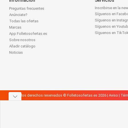
Información
Servicios
Inscribirse en la new
Preguntas frecuentes
Síguenos en Faceb
Anúnciate?
Síguenos en Instag
Todas las ofertas
Síguenos en Youtu
Marcas
Síguenos en TikTo
App Folletosofertas.es
Sobre nosotros
Añadir catálogo
Noticias
Todos los derechos reservados © Folletosofertas.es 2026 |
Aviso
|
Térm