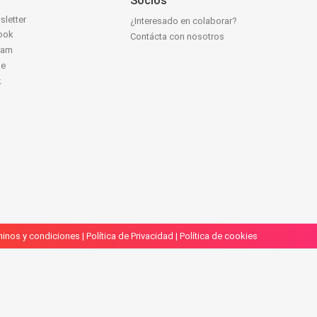
Socios
sletter
¿Interesado en colaborar?
ook
Contácta con nosotros
ram
be
k
inos y condiciones
|
Política de Privacidad
|
Política de cookies