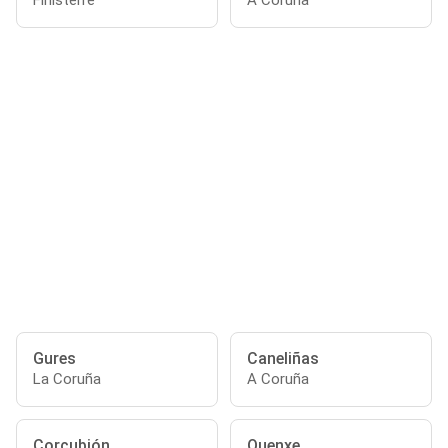
Finisterre
A Coruña
Gures
Caneliñas
La Coruña
A Coruña
Corcubión
Quenxe