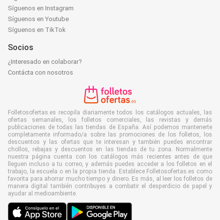
Síguenos en Instagram
Síguenos en Youtube
Síguenos en TikTok
Socios
¿Interesado en colaborar?
Contácta con nosotros
Folletosofertas.es recopila diariamente todos los catálogos actuales, las
ofertas semanales, los folletos comerciales, las revistas y demás
publicaciones de todas las tiendas de España. Así podemos mantenerte
completamente informado/a sobre las promociones de los folletos, los
descuentos y las ofertas que te interesan y también puedes encontrar
chollos, rebajas y descuentos en las tiendas de tu zona. Normalmente
nuestra página cuenta con los catálogos más recientes antes de que
lleguen incluso a tu correo, y además puedes acceder a los folletos en el
trabajo, la escuela o en la propia tienda. Establece Folletosofertas.es como
favorita para ahorrar mucho tiempo y dinero. Es más, al leer los folletos de
manera digital también contribuyes a combatir el desperdicio de papel y
ayudar al medioambiente.