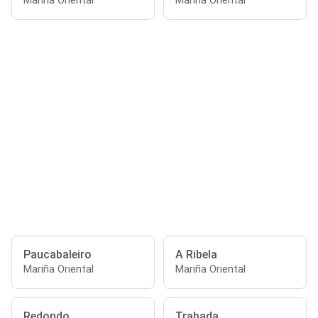
Mariña Oriental
Mariña Oriental
Paucabaleiro
A Ribela
Mariña Oriental
Mariña Oriental
Redondo
Trabada