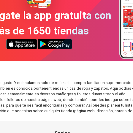
gate la app gratuita con
ás de 1650 tiendas
n gusto. Y no hablamos sólo de realizar la compra familiar en supermerca
también es conocida por tener tiendas únicas de ropa y zapatos. Aquí podrá
can semanalmente en diversos catálogos y folletos durante todo el año.
os folletos de nuestra página web, donde también puedes indagar sobre tod
, para que te sea fácil encontrarlas y comparar. Así puedes planear tu lista
ción que necesitas sobre cualquier tienda (página web, dirección, horario de 