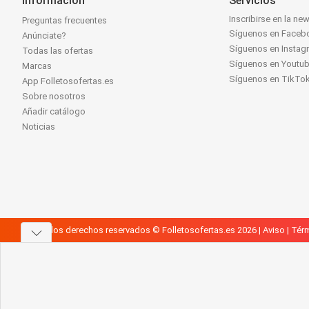
Información
Servicios
Inscribirse en la new
Preguntas frecuentes
Síguenos en Faceb
Anúnciate?
Síguenos en Instag
Todas las ofertas
Síguenos en Youtu
Marcas
Síguenos en TikTo
App Folletosofertas.es
Sobre nosotros
Añadir catálogo
Noticias
Todos los derechos reservados © Folletosofertas.es 2026 |
Aviso
|
Térm