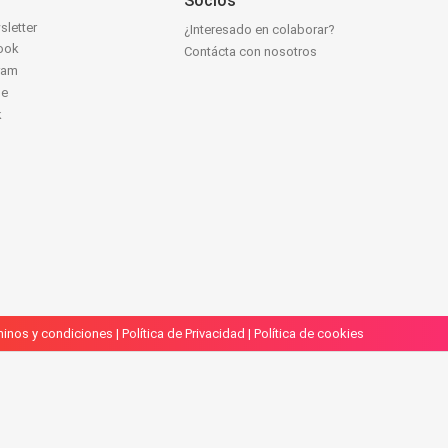
Socios
sletter
¿Interesado en colaborar?
ook
Contácta con nosotros
ram
be
k
inos y condiciones
|
Política de Privacidad
|
Política de cookies