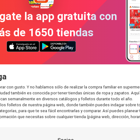
gate la app gratuita con
ás de 1650 tiendas
ga
ar con gusto. Y no hablamos sólo de realizar la compra familiar en super
ciudad también es conocida por tener tiendas únicas de ropa y zapatos. Aqu
can semanalmente en diversos catálogos y folletos durante todo el año.
os folletos de nuestra página web, donde también puedes indagar sobre tod
orías, para que te sea fácil encontrarlas y comparar. Así puedes planear tu
nformación que necesitas sobre cualquier tienda (página web, dirección, horar