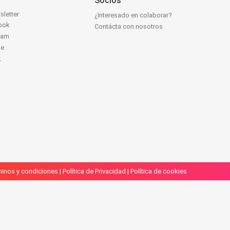
Socios
sletter
¿Interesado en colaborar?
ook
Contácta con nosotros
ram
be
k
inos y condiciones
|
Política de Privacidad
|
Política de cookies