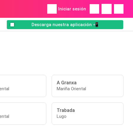
Iniciar sesión
Descarga nuestra aplicación 📲
A Granxa
ental
Mariña Oriental
Trabada
ental
Lugo