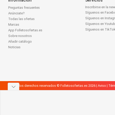
Información
Servicios
Inscribirse en la new
Preguntas frecuentes
Síguenos en Faceb
Anúnciate?
Síguenos en Instag
Todas las ofertas
Síguenos en Youtu
Marcas
Síguenos en TikTo
App Folletosofertas.es
Sobre nosotros
Añadir catálogo
Noticias
Todos los derechos reservados © Folletosofertas.es 2026 |
Aviso
|
Térm