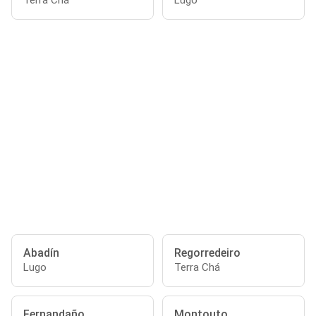
Terra Chá
Lugo
Abadín
Regorredeiro
Lugo
Terra Chá
Fernandaño
Montouto