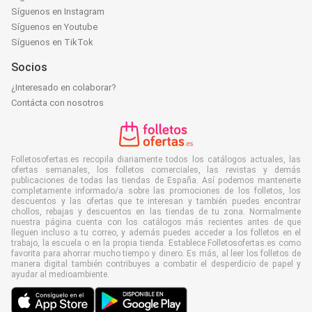
Síguenos en Instagram
Síguenos en Youtube
Síguenos en TikTok
Socios
¿Interesado en colaborar?
Contácta con nosotros
Folletosofertas.es recopila diariamente todos los catálogos actuales, las
ofertas semanales, los folletos comerciales, las revistas y demás
publicaciones de todas las tiendas de España. Así podemos mantenerte
completamente informado/a sobre las promociones de los folletos, los
descuentos y las ofertas que te interesan y también puedes encontrar
chollos, rebajas y descuentos en las tiendas de tu zona. Normalmente
nuestra página cuenta con los catálogos más recientes antes de que
lleguen incluso a tu correo, y además puedes acceder a los folletos en el
trabajo, la escuela o en la propia tienda. Establece Folletosofertas.es como
favorita para ahorrar mucho tiempo y dinero. Es más, al leer los folletos de
manera digital también contribuyes a combatir el desperdicio de papel y
ayudar al medioambiente.