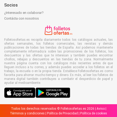
Socios
¿Interesado en colaborar?
Contácta con nosotros
Folletosofertas.es recopila diariamente todos los catálogos actuales, las
ofertas semanales, los folletos comerciales, las revistas y demás
publicaciones de todas las tiendas de España. Así podemos mantenerte
completamente informado/a sobre las promociones de los folletos, los
descuentos y las ofertas que te interesan y también puedes encontrar
chollos, rebajas y descuentos en las tiendas de tu zona. Normalmente
nuestra página cuenta con los catálogos más recientes antes de que
lleguen incluso a tu correo, y además puedes acceder a los folletos en el
trabajo, la escuela o en la propia tienda. Establece Folletosofertas.es como
favorita para ahorrar mucho tiempo y dinero. Es más, al leer los folletos de
manera digital también contribuyes a combatir el desperdicio de papel y
ayudar al medioambiente.
Todos los derechos reservados © Folletosofertas.es 2026 |
Aviso
|
Términos y condiciones
|
Política de Privacidad
|
Política de cookies