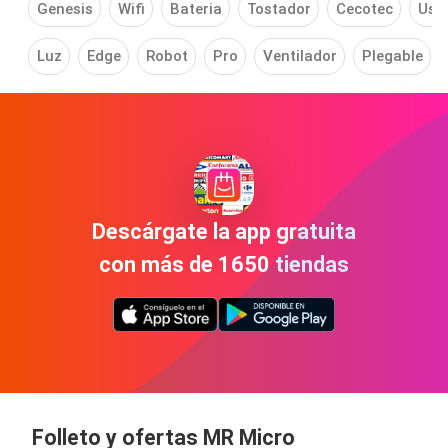
Genesis
Wifi
Bateria
Tostador
Cecotec
Usb
Luz
Edge
Robot
Pro
Ventilador
Plegable
Descárgate la app gratuita
con más de 1650 tiendas
Folleto y ofertas MR Micro