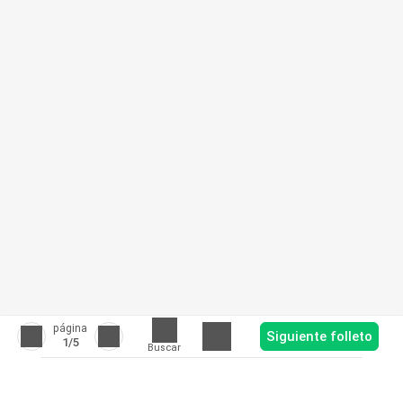
página
Siguiente folleto
1
/5
Buscar