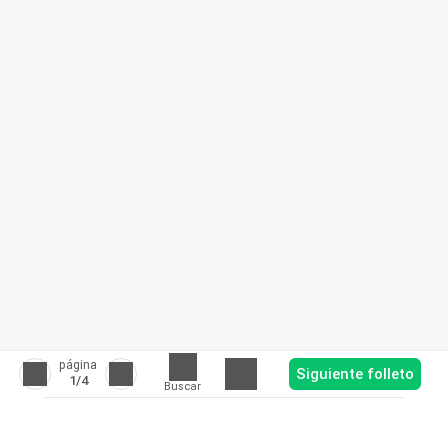
página
Siguiente folleto
1
/4
Buscar