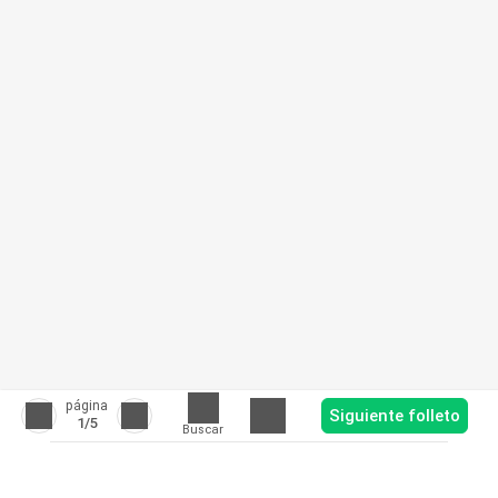
página
Siguiente folleto
1
/5
Buscar