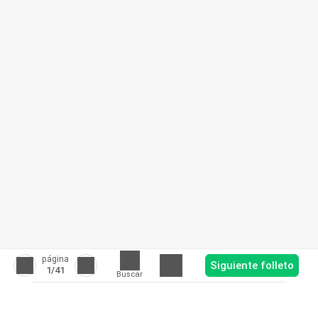
página
Siguiente folleto
1
/41
Buscar