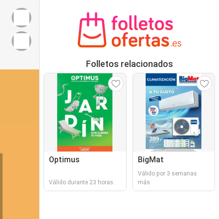
Folletos relacionados
Optimus
BigMat
Válido por 3 semanas
Válido durante 23 horas
más