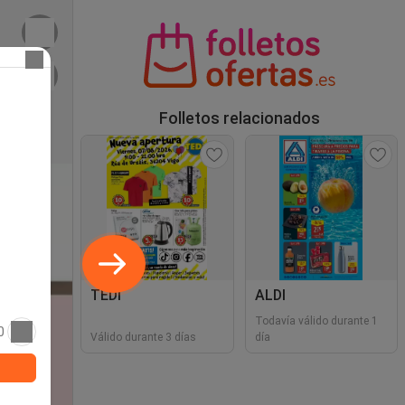
Folletos relacionados
TEDi
ALDI
Todavía válido durante 1
0
Válido durante 3 días
día