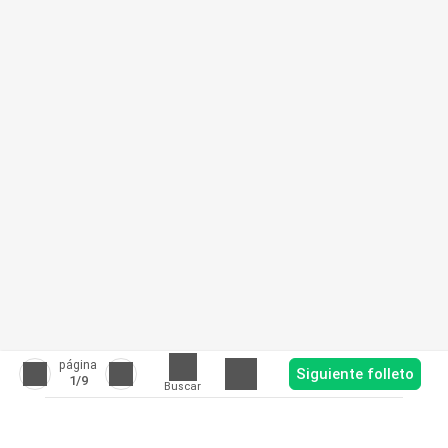
página
Siguiente folleto
1
/9
Buscar