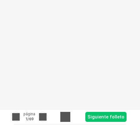
página
Siguiente folleto
1
/69