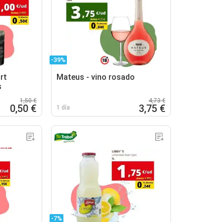
-39%
rt
Mateus - vino rosado
s
1,50 €
4,73 €
0,50 €
3,75 €
1 día
-7%