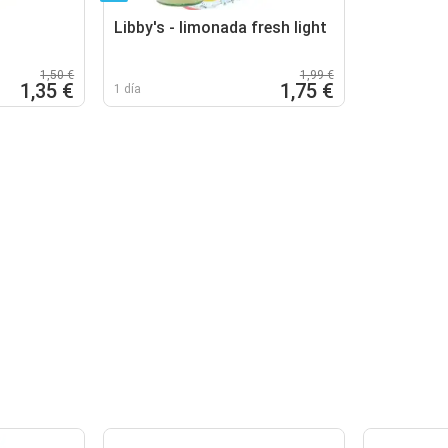
Libby's - limonada fresh light
1,50 €
1,99 €
1,35 €
1,75 €
1 día