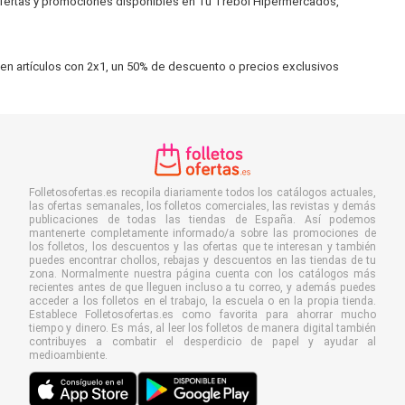
 ofertas y promociones disponibles en Tu Trébol Hipermercados,
en artículos con 2x1, un 50% de descuento o precios exclusivos
Folletosofertas.es recopila diariamente todos los catálogos actuales,
las ofertas semanales, los folletos comerciales, las revistas y demás
publicaciones de todas las tiendas de España. Así podemos
mantenerte completamente informado/a sobre las promociones de
los folletos, los descuentos y las ofertas que te interesan y también
puedes encontrar chollos, rebajas y descuentos en las tiendas de tu
zona. Normalmente nuestra página cuenta con los catálogos más
recientes antes de que lleguen incluso a tu correo, y además puedes
acceder a los folletos en el trabajo, la escuela o en la propia tienda.
Establece Folletosofertas.es como favorita para ahorrar mucho
tiempo y dinero. Es más, al leer los folletos de manera digital también
contribuyes a combatir el desperdicio de papel y ayudar al
medioambiente.