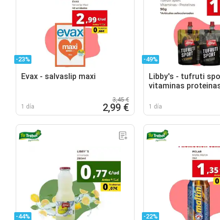
-23%
-49%
Evax - salvaslip maxi
Libby's - tufruti spo
vitaminas proteina
3,45 €
2,99 €
1 día
1 día
-44%
-22%