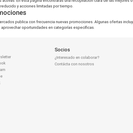
activas. En esta página encontrarás una recopilación clara de las mejores
educido y acciones limitadas por tiempo.
omociones
ercados publica con frecuencia nuevas promociones. Algunas ofertas incluy
 aprovechar oportunidades en categorías específicas.
Socios
sletter
¿Interesado en colaborar?
ook
Contácta con nosotros
ram
be
k