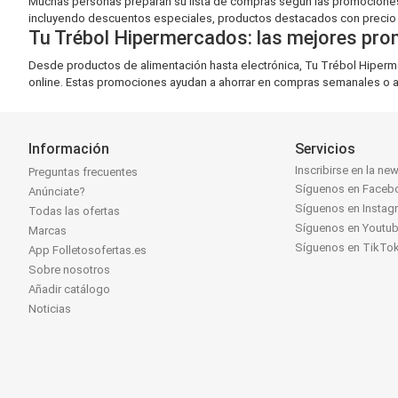
Muchas personas preparan su lista de compras según las promociones 
incluyendo descuentos especiales, productos destacados con precio r
Tu Trébol Hipermercados: las mejores pr
Desde productos de alimentación hasta electrónica, Tu Trébol Hiperm
online. Estas promociones ayudan a ahorrar en compras semanales o a
Información
Servicios
Inscribirse en la new
Preguntas frecuentes
Síguenos en Faceb
Anúnciate?
Síguenos en Instag
Todas las ofertas
Síguenos en Youtu
Marcas
Síguenos en TikTo
App Folletosofertas.es
Sobre nosotros
Añadir catálogo
Noticias