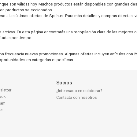
nter que son válidas hoy. Muchos productos están disponibles con grandes d
 en productos seleccionados.
a las últimas ofertas de Sprinter. Para más detalles y compras directas, visit
ctivas. En esta página encontrarás una recopilación clara de las mejores 
itadas por tiempo.
on frecuencia nuevas promociones. Algunas ofertas incluyen artículos con 2
portunidades en categorías específicas.
Socios
sletter
¿Interesado en colaborar?
ook
Contácta con nosotros
ram
be
k