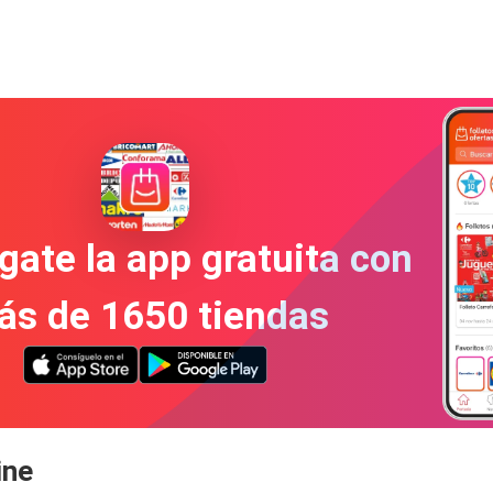
gate la app gratuita con
ás de 1650 tiendas
ine