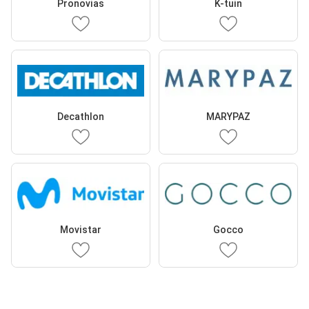
Pronovias
K-tuin
Decathlon
MARYPAZ
Movistar
Gocco