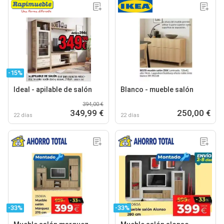
-15%
Ideal - apilable de salón
Blanco - mueble salón
394,00 €
349,99 €
250,00 €
22 días
22 días
-33%
-33%