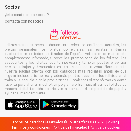
Socios
¿Interesado en colaborar?
Contácta con nosotros
Folletosofertas.es recopila diariamente todos los catálogos actuales, las
ofertas semanales, los folletos comerciales, las revistas y demás
publicaciones de todas las tiendas de España. Así podemos mantenerte
completamente informado/a sobre las promociones de los folletos, los
descuentos y las ofertas que te interesan y también puedes encontrar
chollos, rebajas y descuentos en las tiendas de tu zona. Normalmente
nuestra página cuenta con los catálogos más recientes antes de que
lleguen incluso a tu correo, y además puedes acceder a los folletos en el
trabajo, la escuela o en la propia tienda. Establece Folletosofertas.es como
favorita para ahorrar mucho tiempo y dinero. Es más, al leer los folletos de
manera digital también contribuyes a combatir el desperdicio de papel y
ayudar al medioambiente.
Todos los derechos reservados © Folletosofertas.es 2026 |
Aviso
|
Términos y condiciones
|
Política de Privacidad
|
Política de cookies