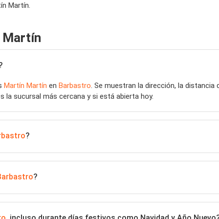
ín Martín.
 Martín
?
as
Martín Martín
en
Barbastro
. Se muestran la dirección, la distancia
s la sucursal más cercana y si está abierta hoy.
rbastro
?
Barbastro
?
ro
, incluso durante días festivos como Navidad y Año Nuevo