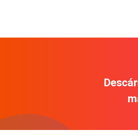
Descár
m