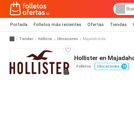
Portada
Folletos más recientes
Ofertas
Tiendas
Tiendas
Hollister
Ubicaciones
Majadahonda
Hollister en Majadah
Folletos
Ubicaciones
10
Ir a la web