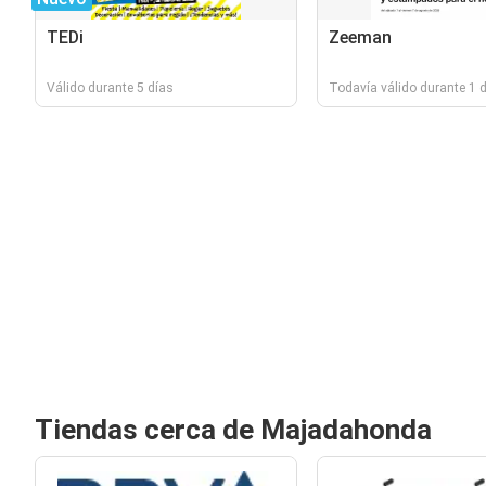
TEDi
Zeeman
Válido durante 5 días
Todavía válido durante 1 d
Tiendas cerca de Majadahonda